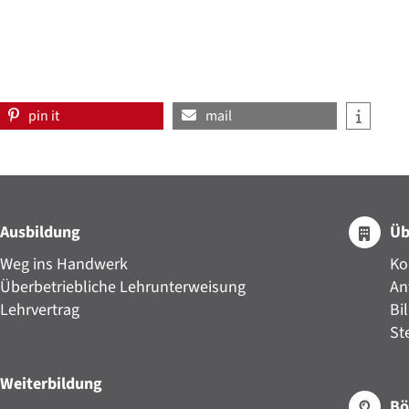
pin it
mail
Ausbildung
Üb
Weg ins Handwerk
Ko
Überbetriebliche Lehrunterweisung
An
Lehrvertrag
Bi
St
Weiterbildung
Bö