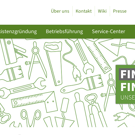
Über uns
Kontakt
Wiki
Presse
xistenzgründung
Betriebsführung
Service-Center