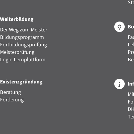
St
Weiterbildung
Bö
Der Weg zum Meister
Bildungsprogramm
Fa
Fortbildungsprüfung
Le
Meisterprüfung
Pr
Login Lernplattform
Be
Existenzgründung
In
Beratung
Mi
Förderung
Fo
D
Te