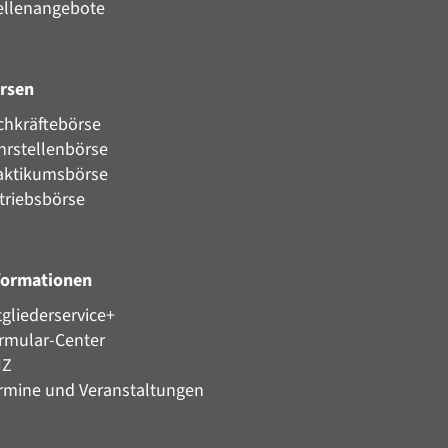
ellenangebote
rsen
chkräftebörse
hrstellenbörse
aktikumsbörse
triebsbörse
formationen
tgliederservice+
rmular-Center
HZ
rmine und Veranstaltungen