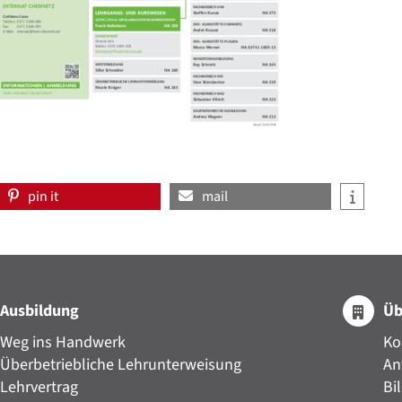
pin it
mail
Ausbildung
Üb
Weg ins Handwerk
Ko
Überbetriebliche Lehrunterweisung
An
Lehrvertrag
Bi