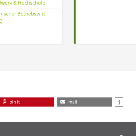
werk & Hochschule
nischer Betriebswirt
K
)
pin it
mail