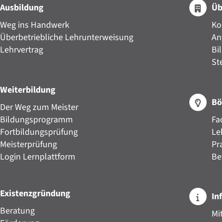
Ausbildung
Üb
Weg ins Handwerk
Ko
Überbetriebliche Lehrunterweisung
An
Lehrvertrag
Bi
St
Weiterbildung
Bö
Der Weg zum Meister
Bildungsprogramm
Fa
Fortbildungsprüfung
Le
Meisterprüfung
Pr
Login Lernplattform
Be
Existenzgründung
In
Beratung
Mi