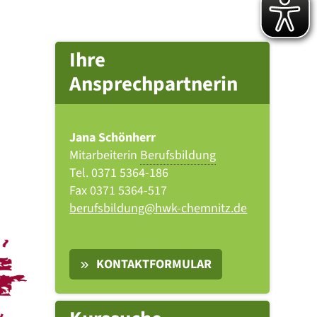
Ihre
Ansprechpartnerin
Jana Schönherr
Mitarbeiterin
Berufsbildung
Tel.
0371 5364-186
Fax
0371 5364-517
berufsbildung@hwk-chemnitz.de
KONTAKTFORMULAR