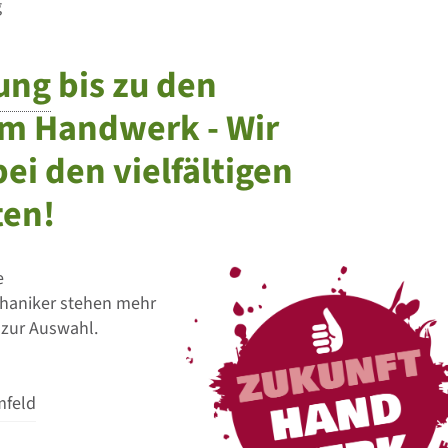
g
rung
bis zu den
im Handwerk - Wir
ei den vielfältigen
ten!
e
chaniker stehen mehr
zur Auswahl.
mfeld