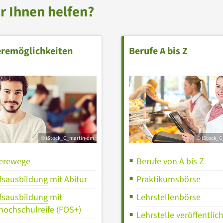
r Ihnen helfen?
eremöglichkeiten
Berufe A bis Z
© iStock_C_martin-dm
© iStock_C
ierewege
Berufe von A bis Z
fsausbildung
mit Abitur
Praktikumsbörse
fsausbildung
mit
Lehrstellenbörse
hochschulreife (FOS+)
Lehrstelle veröffentlic