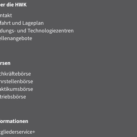
er die HWK
ntakt
fahrt und Lageplan
ldungs- und Technologiezentren
ellenangebote
rsen
chkräftebörse
hrstellenbörse
aktikumsbörse
triebsbörse
formationen
tgliederservice+