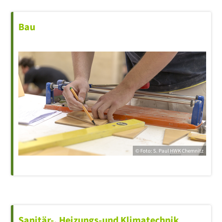
Bau
© Foto: S. Paul
HWK
Chemnitz
Sanitär-, Heizungs-und Klimatechnik