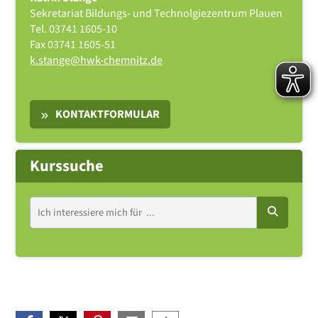
Sekretariat Bildungs- und Technolgiezentrum Plauen
Tel.
03741 1605-10
Fax
03741 1605-51
k.stange@hwk-chemnitz.de
KONTAKTFORMULAR
Kurssuche