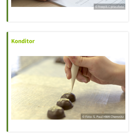
© freepik C pressfoto
Konditor
© Foto: S. Paul
HWK
Chemnitz