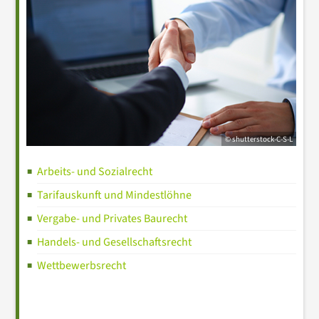
© shutterstock-C-S-L
Arbeits- und Sozialrecht
Tarifauskunft und Mindestlöhne
Vergabe- und Privates Baurecht
Handels- und Gesellschaftsrecht
Wettbewerbsrecht