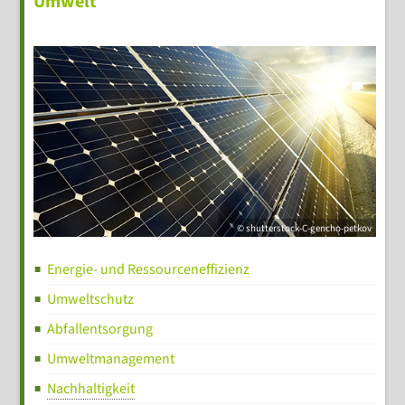
Umwelt
© shutterstock-C-gencho-petkov
Energie- und Ressourceneffizienz
Umweltschutz
Abfallentsorgung
Umweltmanagement
Nachhaltigkeit