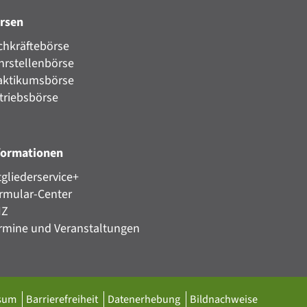
rsen
chkräftebörse
hrstellenbörse
aktikumsbörse
triebsbörse
formationen
tgliederservice+
rmular-Center
HZ
rmine und Veranstaltungen
ssum
Barrierefreiheit
Datenerhebung
Bildnachweise