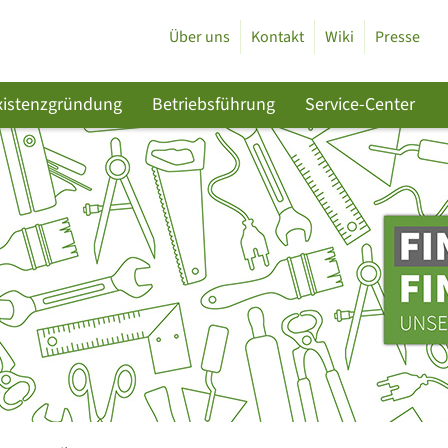
Über uns
Kontakt
Wiki
Presse
xistenzgründung
Betriebsführung
Service-Center