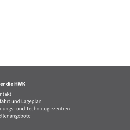
er die HWK
ntakt
fahrt und Lageplan
ldungs- und Technologiezentren
ellenangebote