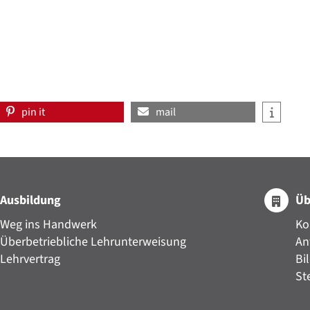
pin it
mail
Ausbildung
Üb
Weg ins Handwerk
Ko
Überbetriebliche Lehrunterweisung
An
Lehrvertrag
Bi
St