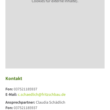
Cookies für externe Inhalte).
Kontakt
Fon:
037521185937
E-Mail:
c.schaedlich@fritzschbau.de
Ansprechpartner:
Claudia Schädlich
Fon:
037521185937