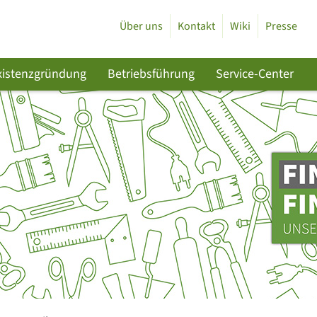
Über uns
Kontakt
Wiki
Presse
xistenzgründung
Betriebsführung
Service-Center