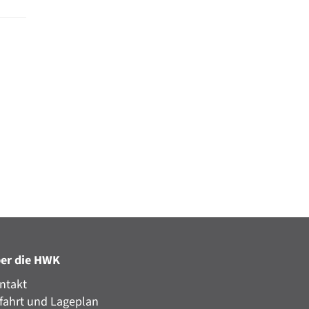
er die HWK
ntakt
fahrt und Lageplan