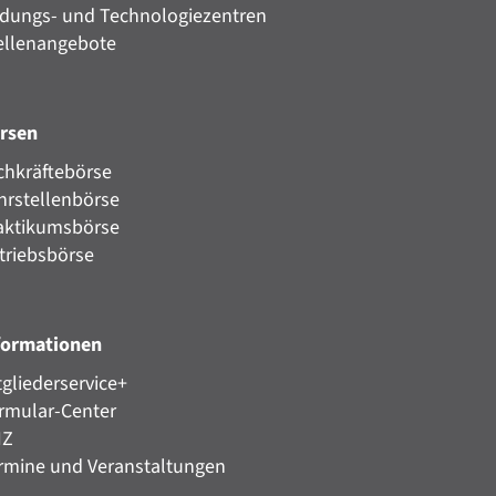
ldungs- und Technologiezentren
ellenangebote
rsen
chkräftebörse
hrstellenbörse
aktikumsbörse
triebsbörse
formationen
tgliederservice+
rmular-Center
HZ
rmine und Veranstaltungen