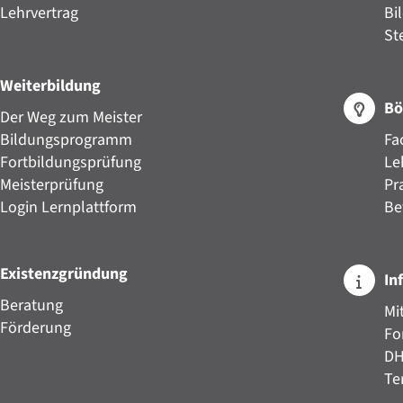
Lehrvertrag
Bi
St
Weiterbildung
Bö
Der Weg zum Meister
Bildungsprogramm
Fa
Fortbildungsprüfung
Le
Meisterprüfung
Pr
Login Lernplattform
Be
Existenzgründung
In
Beratung
Mi
Förderung
Fo
D
Te