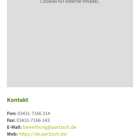
Cookies für externe Inhalte).
Kontakt
Fon:
03431-7166 314
Fax:
03431-7166-143
E-Mail:
bewerbung@partzsch.de
Web:
https://de.partzsch.de/