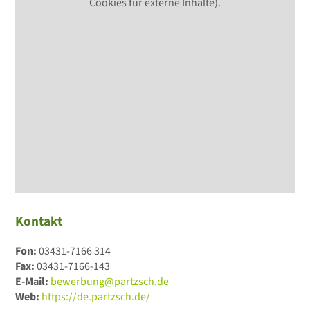
Cookies für externe Inhalte).
Kontakt
Fon:
03431-7166 314
Fax:
03431-7166-143
E-Mail:
bewerbung@partzsch.de
Web:
https://de.partzsch.de/