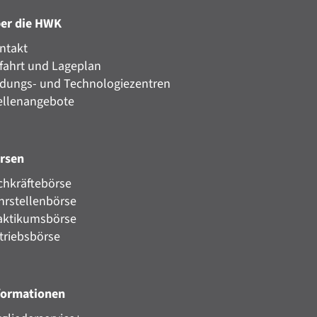
er die HWK
ntakt
fahrt und Lageplan
ldungs- und Technologiezentren
ellenangebote
rsen
chkräftebörse
hrstellenbörse
aktikumsbörse
triebsbörse
formationen