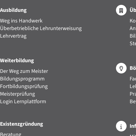
Ausbildung
Üb
Weg ins Handwerk
Ko
Überbetriebliche Lehrunterweisung
An
Lehrvertrag
Bi
St
Weiterbildung
Bö
Der Weg zum Meister
Bildungsprogramm
Fa
Fortbildungsprüfung
Le
Meisterprüfung
Pr
Login Lernplattform
Be
Existenzgründung
In
Beratung