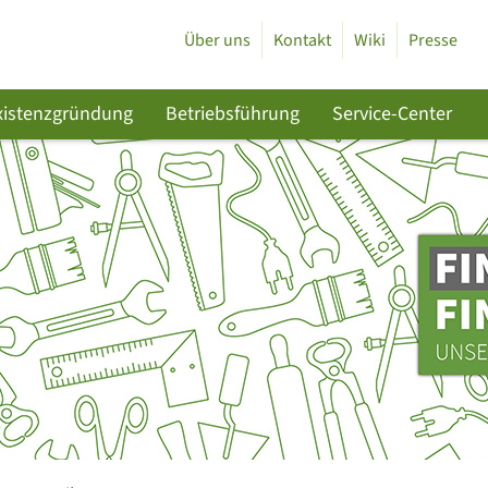
Über uns
Kontakt
Wiki
Presse
xistenzgründung
Betriebsführung
Service-Center