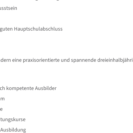
usstsein
r guten Hauptschulabschluss
ndern eine praxisorientierte und spannende dreieinhalbjähr
rch kompetente Ausbilder
am
ce
itungskurse
 Ausbildung