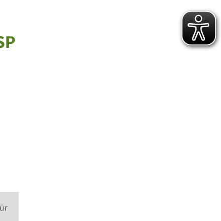
SP
ür