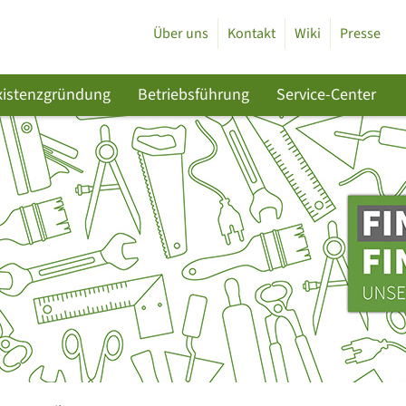
Über uns
Kontakt
Wiki
Presse
xistenzgründung
Betriebsführung
Service-Center