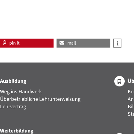
pin it
mail
Ausbildung
Üb
Weg ins Handwerk
Ko
Überbetriebliche Lehrunterweisung
An
Lehrvertrag
Bi
St
Weiterbildung