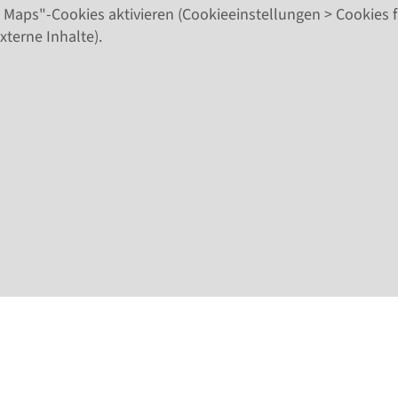
 Maps"-Cookies aktivieren (Cookieeinstellungen > Cookies f
xterne Inhalte).