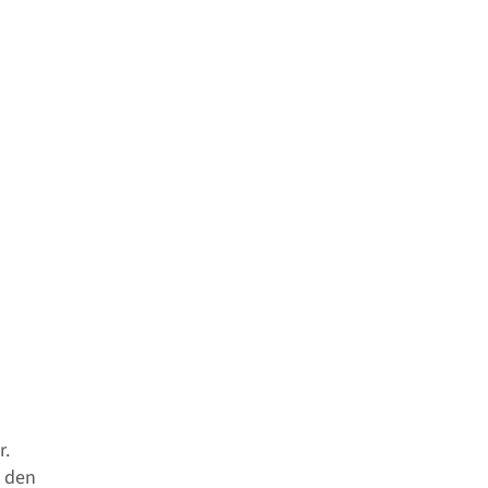
r.
t den