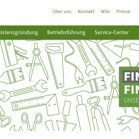
Über uns
Kontakt
Wiki
Presse
xistenzgründung
Betriebsführung
Service-Center