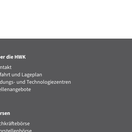
er die HWK
ntakt
fahrt und Lageplan
ldungs- und Technologiezentren
ellenangebote
rsen
chkräftebörse
hrstellenbörse