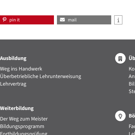
pin it
mail
Ausbildung
Üb
Weg ins Handwerk
Ko
Überbetriebliche Lehrunterweisung
An
Lehrvertrag
Bi
St
Weiterbildung
Bö
Der Weg zum Meister
Bildungsprogramm
Fa
Fortbildungsprüfung
Le