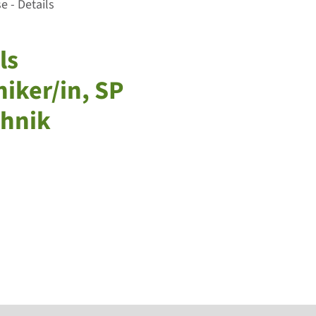
 - Details
ls
iker/in, SP
hnik