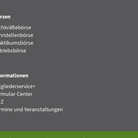
rsen
chkräftebörse
hrstellenbörse
aktikumsbörse
triebsbörse
formationen
tgliederservice+
rmular-Center
HZ
rmine und Veranstaltungen