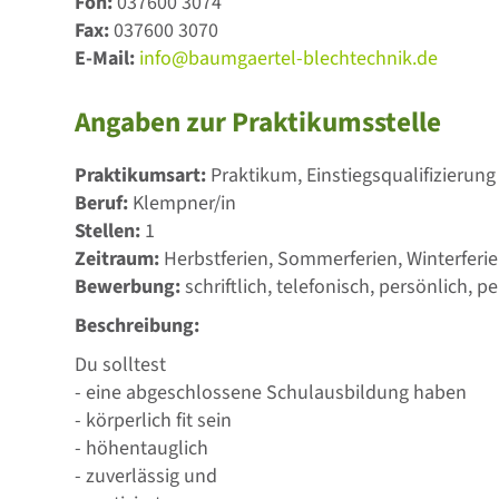
Fon:
037600 3074
Fax:
037600 3070
E-Mail:
info@baumgaertel-blechtechnik.de
Angaben zur Praktikumsstelle
Praktikumsart:
Praktikum, Einstiegsqualifizierung
Beruf:
Klempner/in
Stellen:
1
Zeitraum:
Herbstferien, Sommerferien, Winterferi
Bewerbung:
schriftlich, telefonisch, persönlich, pe
Beschreibung:
Du solltest
- eine abgeschlossene Schulausbildung haben
- körperlich fit sein
- höhentauglich
- zuverlässig und