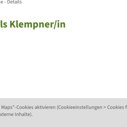
 - Details
als Klempner/in
 Maps"-Cookies aktivieren (Cookieeinstellungen > Cookies f
xterne Inhalte).