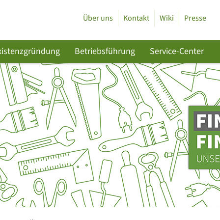
Über uns
Kontakt
Wiki
Presse
xistenzgründung
Betriebsführung
Service-Center