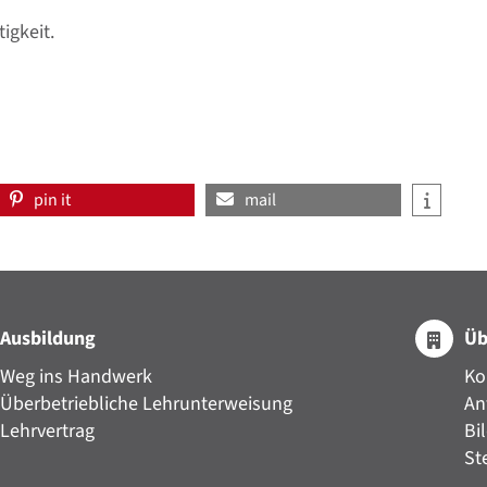
igkeit.
pin it
mail
Ausbildung
Üb
Weg ins Handwerk
Ko
Überbetriebliche Lehrunterweisung
An
Lehrvertrag
Bi
St