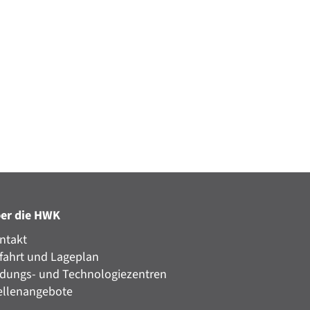
er die HWK
ntakt
fahrt und Lageplan
ldungs- und Technologiezentren
ellenangebote