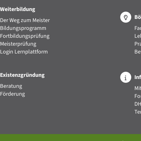
Weiterbildung
Bö
Der Weg zum Meister
Bildungsprogramm
Fa
Fortbildungsprüfung
Le
Meisterprüfung
Pr
Login Lernplattform
Be
Existenzgründung
In
Beratung
Mi
Förderung
Fo
D
Te