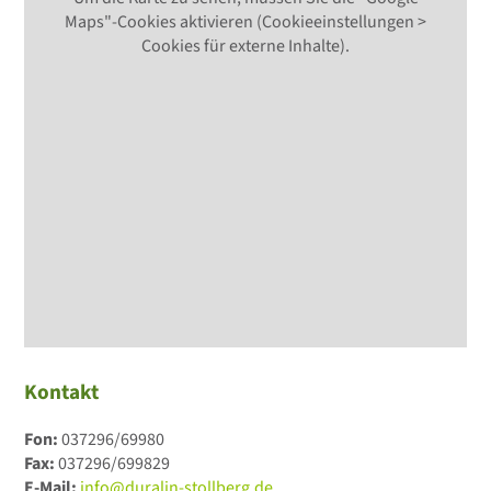
Maps"-Cookies aktivieren (Cookieeinstellungen >
Cookies für externe Inhalte).
Kontakt
Fon:
037296/69980
Fax:
037296/699829
E-Mail:
info@duralin-stollberg.de