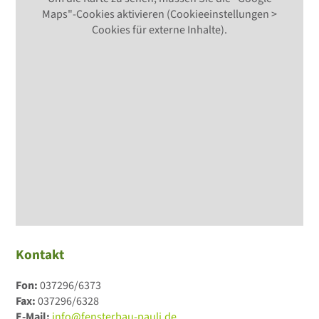
Maps"-Cookies aktivieren (Cookieeinstellungen >
Cookies für externe Inhalte).
Kontakt
Fon:
037296/6373
Fax:
037296/6328
E-Mail:
info@fensterbau-pauli.de