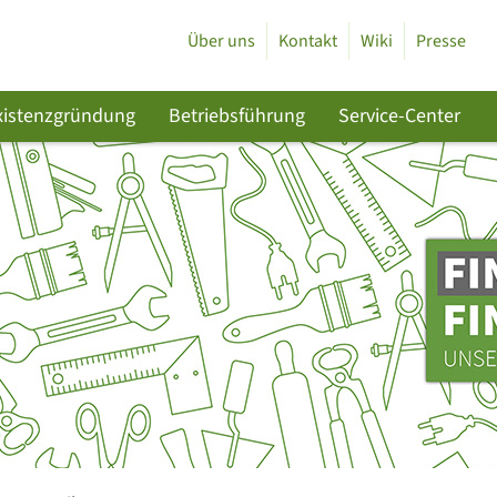
Über uns
Kontakt
Wiki
Presse
xistenzgründung
Betriebsführung
Service-Center