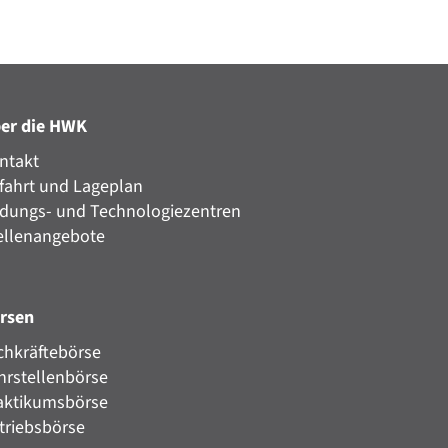
er die HWK
ntakt
fahrt und Lageplan
ldungs- und Technologiezentren
ellenangebote
rsen
chkräftebörse
hrstellenbörse
aktikumsbörse
triebsbörse