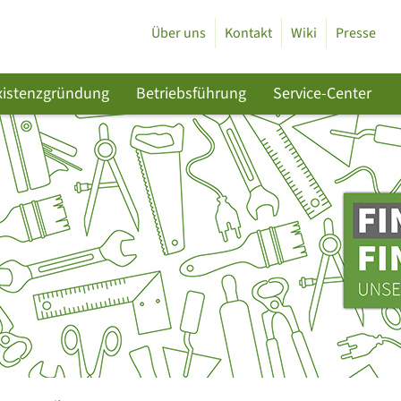
Über uns
Kontakt
Wiki
Presse
xistenzgründung
Betriebsführung
Service-Center