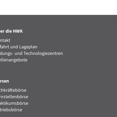
er die HWK
ntakt
fahrt und Lageplan
ldungs- und Technologiezentren
ellenangebote
rsen
chkräftebörse
hrstellenbörse
aktikumsbörse
triebsbörse