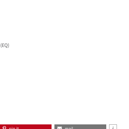
 (EQ)
pin it
mail