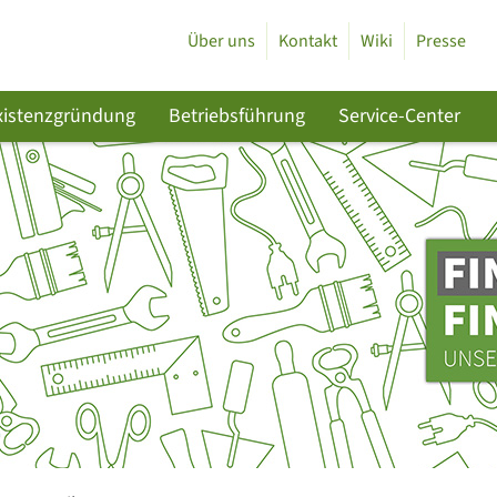
Über uns
Kontakt
Wiki
Presse
xistenzgründung
Betriebsführung
Service-Center