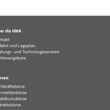
er die HWK
ntakt
fahrt und Lageplan
ldungs- und Technologiezentren
ellenangebote
rsen
chkräftebörse
hrstellenbörse
aktikumsbörse
triebsbörse