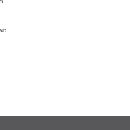
em
ast