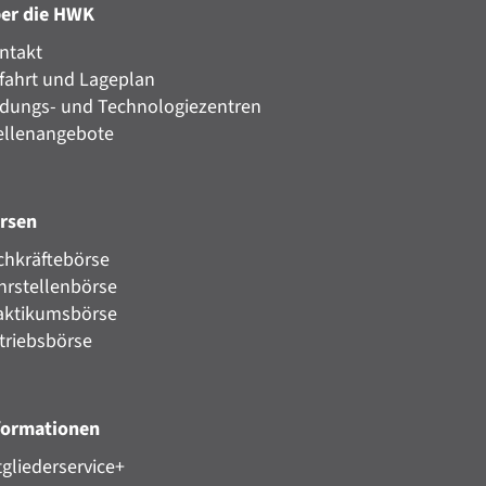
er die HWK
ntakt
fahrt und Lageplan
ldungs- und Technologiezentren
ellenangebote
rsen
chkräftebörse
hrstellenbörse
aktikumsbörse
triebsbörse
formationen
tgliederservice+