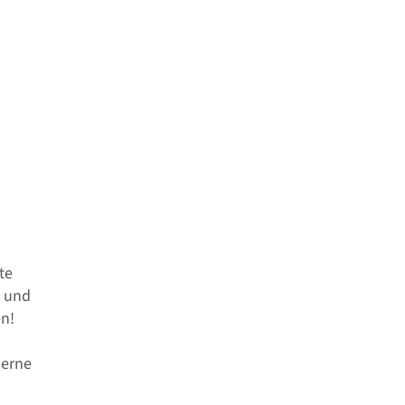
te
n und
n!
derne