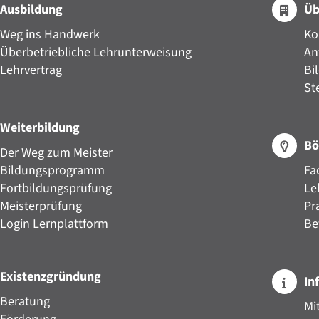
Ausbildung
Üb
Weg ins Handwerk
Ko
Überbetriebliche Lehrunterweisung
An
Lehrvertrag
Bi
St
Weiterbildung
Bö
Der Weg zum Meister
Bildungsprogramm
Fa
Fortbildungsprüfung
Le
Meisterprüfung
Pr
Login Lernplattform
Be
Existenzgründung
In
Beratung
Mi