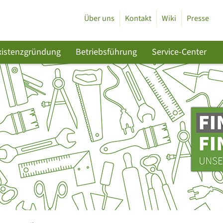
Über uns
Kontakt
Wiki
Presse
xistenzgründung
Betriebsführung
Service-Center