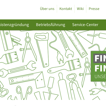
Über uns
Kontakt
Wiki
Presse
xistenzgründung
Betriebsführung
Service-Center