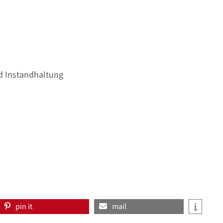
nd Instandhaltung
pin it
mail