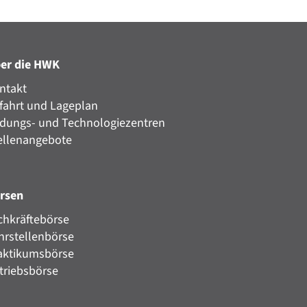
er die HWK
ntakt
fahrt und Lageplan
ldungs- und Technologiezentren
ellenangebote
rsen
chkräftebörse
hrstellenbörse
aktikumsbörse
triebsbörse