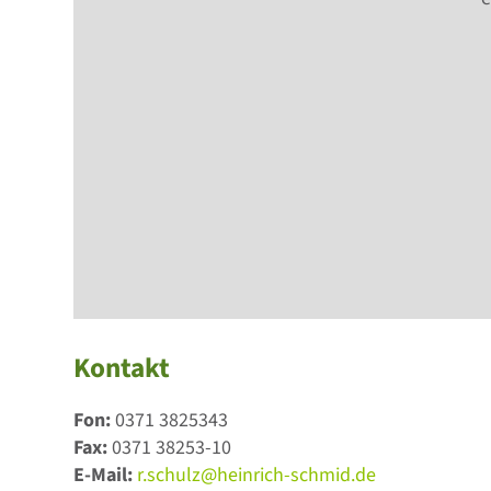
Kontakt
Fon:
0371 3825343
Fax:
0371 38253-10
E-Mail:
r.schulz@heinrich-schmid.de