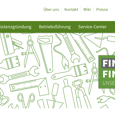
Über uns
Kontakt
Wiki
Presse
xistenzgründung
Betriebsführung
Service-Center