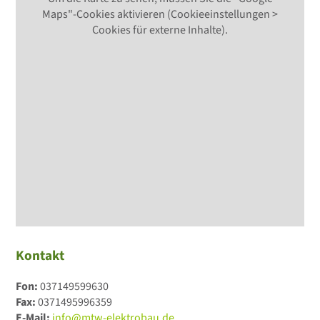
Maps"-Cookies aktivieren (Cookieeinstellungen >
Cookies für externe Inhalte).
Kontakt
Fon:
037149599630
Fax:
0371495996359
E-Mail:
info@mtw-elektrobau.de