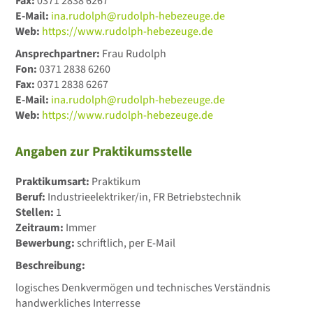
Fax:
0371 2838 6267
E-Mail:
ina.rudolph@rudolph-hebezeuge.de
Web:
https://www.rudolph-hebezeuge.de
Ansprechpartner:
Frau Rudolph
Fon:
0371 2838 6260
Fax:
0371 2838 6267
E-Mail:
ina.rudolph@rudolph-hebezeuge.de
Web:
https://www.rudolph-hebezeuge.de
Angaben zur Praktikumsstelle
Praktikumsart:
Praktikum
Beruf:
Industrieelektriker/in, FR Betriebstechnik
Stellen:
1
Zeitraum:
Immer
Bewerbung:
schriftlich, per E-Mail
Beschreibung:
logisches Denkvermögen und technisches Verständnis
handwerkliches Interresse