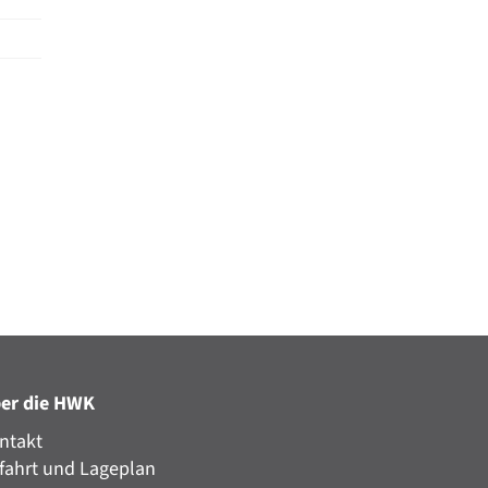
er die HWK
ntakt
fahrt und Lageplan