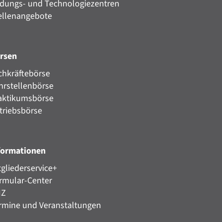
ldungs- und Technologiezentren
ellenangebote
rsen
chkräftebörse
hrstellenbörse
aktikumsbörse
triebsbörse
formationen
tgliederservice+
rmular-Center
HZ
rmine und Veranstaltungen