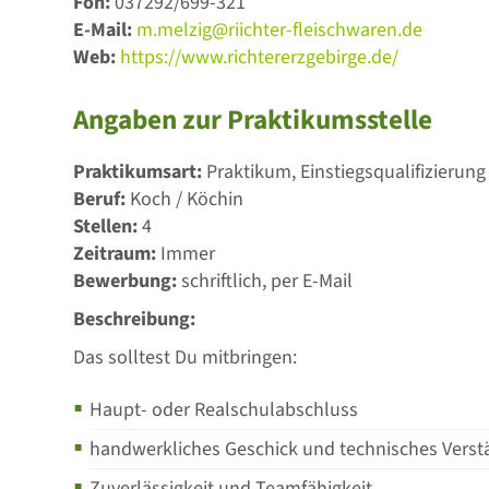
Fon:
037292/699-321
E-Mail:
m.melzig@riichter-fleischwaren.de
Web:
https://www.richtererzgebirge.de/
Angaben zur Praktikumsstelle
Praktikumsart:
Praktikum, Einstiegsqualifizierung
Beruf:
Koch / Köchin
Stellen:
4
Zeitraum:
Immer
Bewerbung:
schriftlich, per E-Mail
Beschreibung:
Das solltest Du mitbringen:
Haupt- oder Realschulabschluss
handwerkliches Geschick und technisches Verst
Zuverlässigkeit und Teamfähigkeit