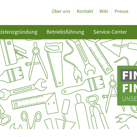
Über uns
Kontakt
Wiki
Presse
xistenzgründung
Betriebsführung
Service-Center