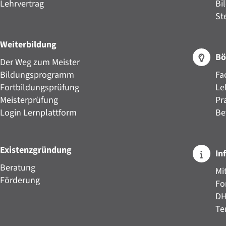
Lehrvertrag
Bi
St
Weiterbildung
Bö
Der Weg zum Meister
Bildungsprogramm
Fa
Fortbildungsprüfung
Le
Meisterprüfung
Pr
Login Lernplattform
Be
Existenzgründung
In
Beratung
Mi
Förderung
Fo
D
Te