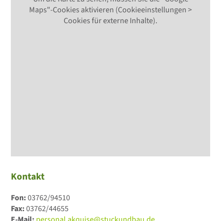
Maps"-Cookies aktivieren (Cookieeinstellungen >
Cookies für externe Inhalte).
Kontakt
Fon:
03762/94510
Fax:
03762/44655
E-Mail:
personal.akquise@stuckundbau.de