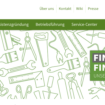
Über uns
Kontakt
Wiki
Presse
xistenzgründung
Betriebsführung
Service-Center