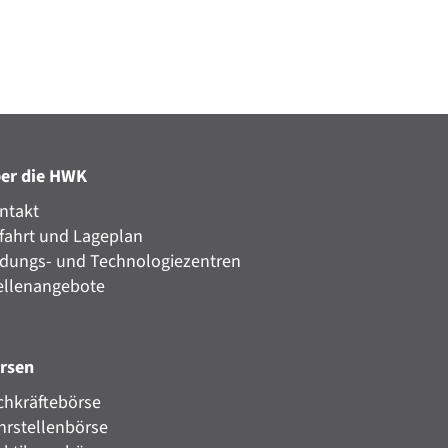
er die HWK
ntakt
fahrt und Lageplan
ldungs- und Technologiezentren
ellenangebote
rsen
chkräftebörse
hrstellenbörse