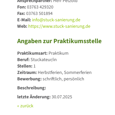
Ansprechpartner:
Herr Petzold
Fon:
03763 429320
Fax:
03763 501894
E-Mail:
info@stuck-sanierung.de
Web:
https://www.stuck-sanierung.de
Angaben zur Praktikumsstelle
Praktikumsart:
Praktikum
Beruf:
Stuckateur/in
Stellen:
1
Zeitraum:
Herbstferien, Sommerferien
Bewerbung:
schriftlich, persönlich
Beschreibung:
letzte Änderung:
30.07.2025
« zurück