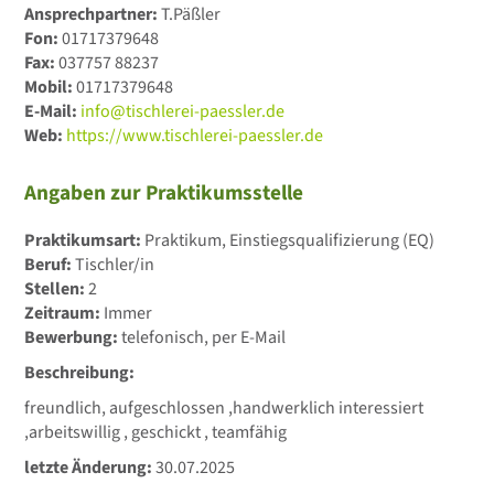
Ansprechpartner:
T.Päßler
Fon:
01717379648
Fax:
037757 88237
Mobil:
01717379648
E-Mail:
info@tischlerei-paessler.de
Web:
https://www.tischlerei-paessler.de
Angaben zur Praktikumsstelle
Praktikumsart:
Praktikum, Einstiegsqualifizierung (EQ)
Beruf:
Tischler/in
Stellen:
2
Zeitraum:
Immer
Bewerbung:
telefonisch, per E-Mail
Beschreibung:
freundlich, aufgeschlossen ,handwerklich interessiert
,arbeitswillig , geschickt , teamfähig
letzte Änderung:
30.07.2025