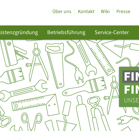
Über uns
Kontakt
Wiki
Presse
xistenzgründung
Betriebsführung
Service-Center