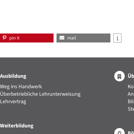
pin it
mail
Ausbildung
Üb
Weg ins Handwerk
Ko
Überbetriebliche Lehrunterweisung
An
Lehrvertrag
Bi
St
Weiterbildung
Bö