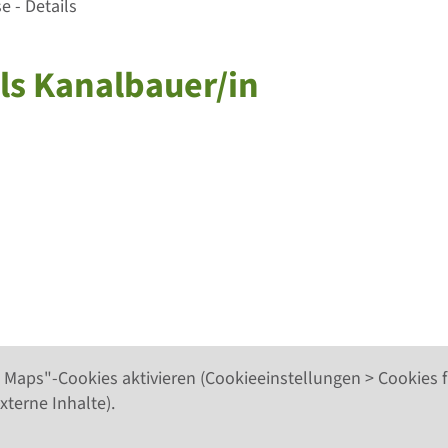
 - Details
als Kanalbauer/in
 Maps"-Cookies aktivieren (Cookieeinstellungen > Cookies f
xterne Inhalte).