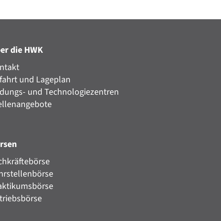
er die HWK
ntakt
fahrt und Lageplan
ldungs- und Technologiezentren
ellenangebote
rsen
chkräftebörse
hrstellenbörse
aktikumsbörse
triebsbörse