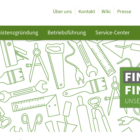
Über uns
Kontakt
Wiki
Presse
xistenzgründung
Betriebsführung
Service-Center