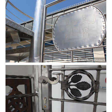
©
HWK
Romy Weisbach