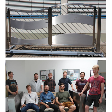
©
HWK
Romy Weisbach