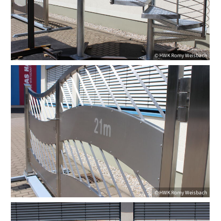
©
HWK
Romy Weisbach
©
HWK
Romy Weisbach