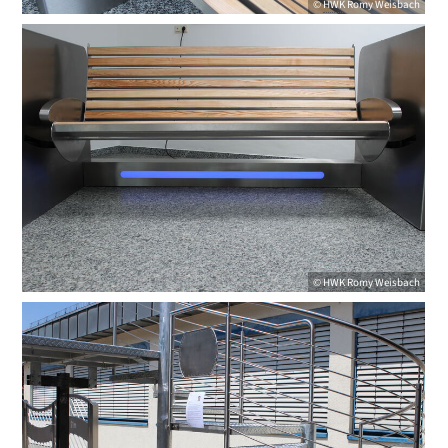
©
HWK
Romy Weisbach
©
HWK
Romy Weisbach