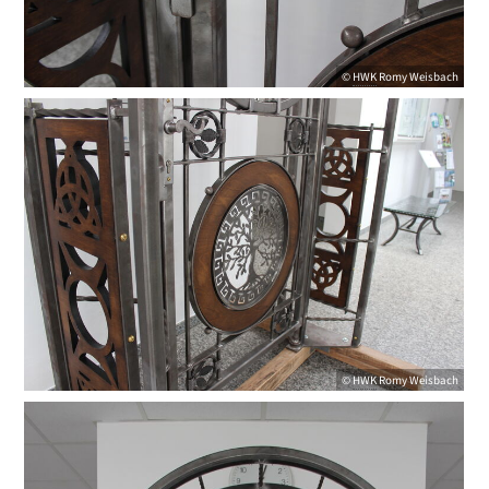
©
HWK
Romy Weisbach
©
HWK
Romy Weisbach