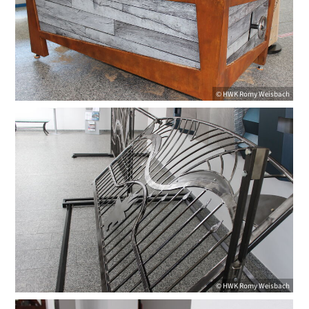
©
HWK
Romy Weisbach
©
HWK
Romy Weisbach