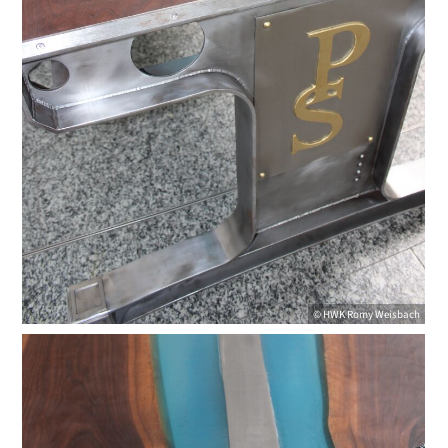
©
HWK
Romy Weisbach