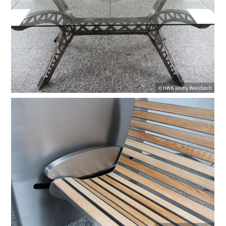
©
HWK
Romy Weisbach