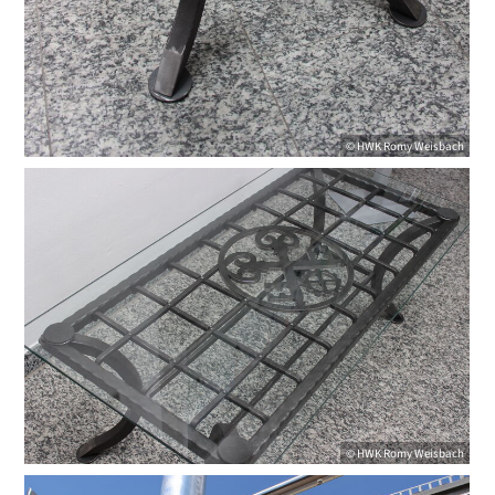
©
HWK
Romy Weisbach
©
HWK
Romy Weisbach