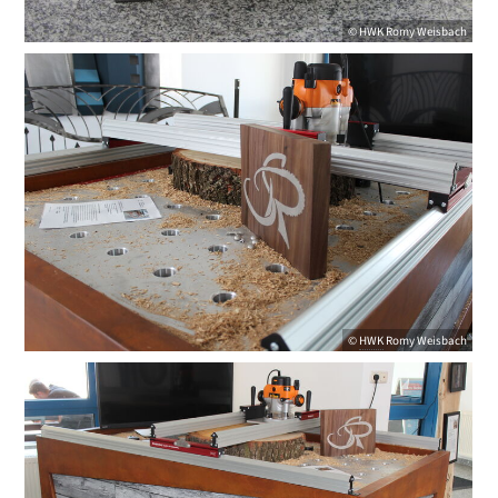
©
HWK
Romy Weisbach
©
HWK
Romy Weisbach