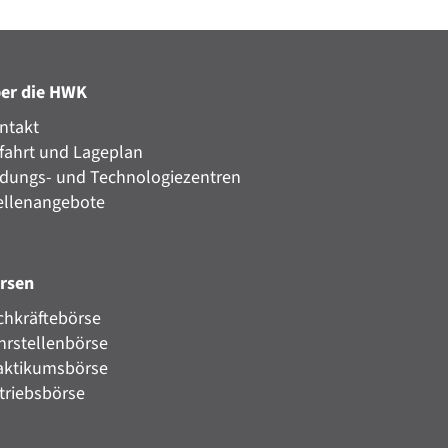
er die HWK
ntakt
fahrt und Lageplan
ldungs- und Technologiezentren
ellenangebote
rsen
chkräftebörse
hrstellenbörse
aktikumsbörse
triebsbörse