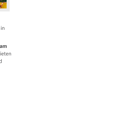
 in
 am
ieten
d