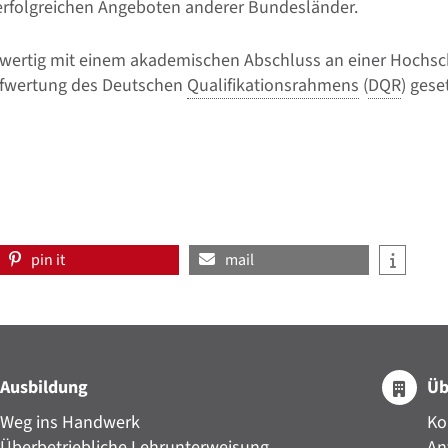
 erfolgreichen Angeboten anderer Bundesländer.
chwertig mit einem akademischen Abschluss an einer Hochsc
Aufwertung des Deutschen
Qualifikationsrahmens
(
DQR
) gese
pin it
mail
Ausbildung
Üb
Weg ins Handwerk
Ko
Überbetriebliche Lehrunterweisung
An