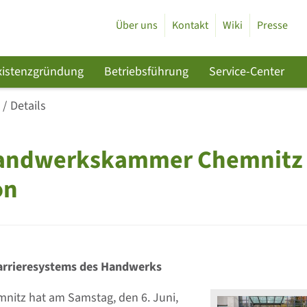
Über uns
Kontakt
Wiki
Presse
xistenzgründung
Betriebsführung
Service-Center
Details
Handwerkskammer Chemnitz
on
arrieresystems des Handwerks
itz hat am Samstag, den 6. Juni,