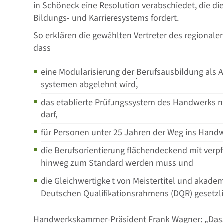
in Schöneck eine Resolution verabschiedet, die d
Bildungs- und Karrieresystems fordert.
So erklären die gewählten Vertreter des regionale
dass
eine Modularisierung der
Berufsausbildung
als A
systemen abgelehnt wird,
das etablierte Prüfungssystem des Handwerks ni
darf,
für Personen unter 25 Jahren der Weg ins Hand
die
Berufsorientierung
flächendeckend mit verpf
hinweg zum Standard werden muss und
die Gleichwertigkeit von Meistertitel und akad
Deutschen
Qualifikationsrahmens
(
DQR
) gesetzl
Handwerkskammer-Präsident Frank Wagner: „Dass 