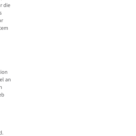
r die
s
or
stem
tion
el an
n
eb
d.