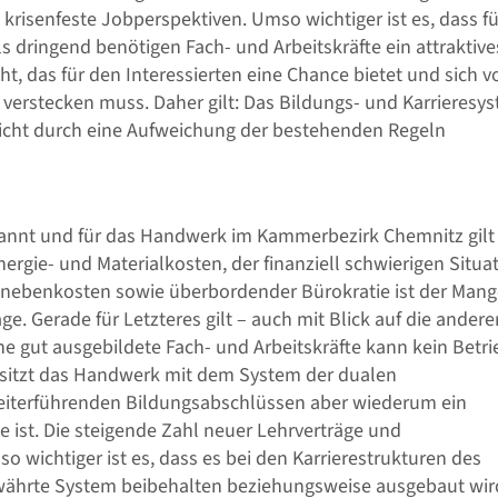
risenfeste Jobperspektiven. Umso wichtiger ist es, dass fü
 dringend benötigen Fach- und Arbeitskräfte ein attraktive
, das für den Interessierten eine Chance bietet und sich v
 verstecken muss. Daher gilt: Das Bildungs- und Karrieresy
icht durch eine Aufweichung der bestehenden Regeln
spannt und für das Handwerk im Kammerbezirk Chemnitz gilt
rgie- und Materialkosten, der finanziell schwierigen Situa
nebenkosten sowie überbordender Bürokratie ist der Mang
e. Gerade für Letzteres gilt – auch mit Blick auf die andere
gut ausgebildete Fach- und Arbeitskräfte kann kein Betri
besitzt das Handwerk mit dem System der dualen
eiterführenden Bildungsabschlüssen aber wiederum ein
ce ist. Die steigende Zahl neuer Lehrverträge und
 wichtiger ist es, dass es bei den Karrierestrukturen des
ährte System beibehalten beziehungsweise ausgebaut wir