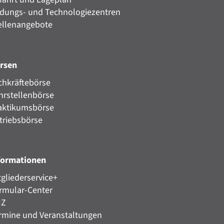
ldungs- und Technologiezentren
ellenangebote
rsen
chkräftebörse
hrstellenbörse
aktikumsbörse
triebsbörse
formationen
tgliederservice+
rmular-Center
HZ
rmine und Veranstaltungen