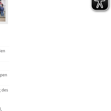
den
ypen
g des
,