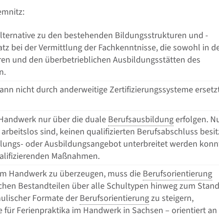
emnitz:
lternative zu den bestehenden Bildungsstrukturen und -
tz bei der Vermittlung der Fachkenntnisse, die sowohl in d
tren und den überbetrieblichen Ausbildungsstätten des
n.
nn nicht durch anderweitige Zertifizierungssysteme ersetz
 Handwerk nur über die duale
Berufsausbildung
erfolgen. N
 arbeitslos sind, keinen qualifizierten Berufsabschluss besi
lungs- oder Ausbildungsangebot unterbreitet werden konn
qualifizierenden Maßnahmen.
e im Handwerk zu überzeugen, muss die
Berufsorientierung
chen Bestandteilen über alle Schultypen hinweg zum Stan
chulischer Formate der
Berufsorientierung
zu steigern,
e für Ferienpraktika im Handwerk in Sachsen – orientiert an