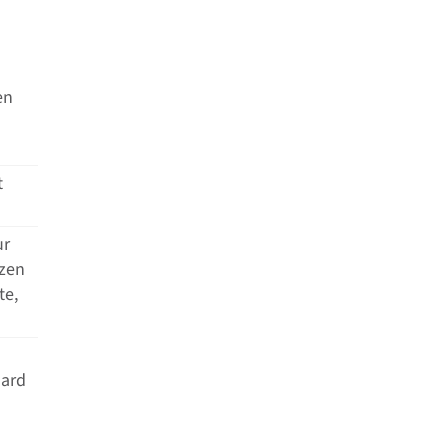
en
t
ur
tzen
te,
dard