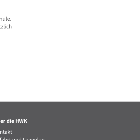
hule.
tzlich
er die HWK
ntakt
fahrt und Lageplan