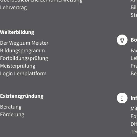
Lehrvertrag
Bi
St
Weiterbildung
Bö
Der Weg zum Meister
Bildungsprogramm
Fa
Fortbildungsprüfung
Le
Meisterprüfung
Pr
Login Lernplattform
Be
Existenzgründung
In
Beratung
Mi
Förderung
Fo
D
Te