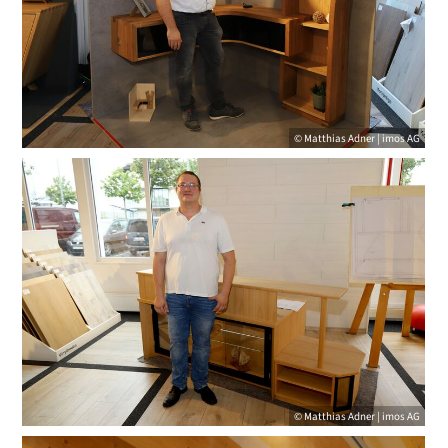
© Matthias Adner | imos AG
© Matthias Adner | imos AG