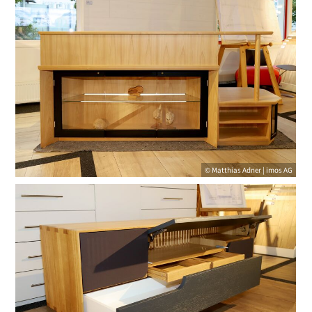
© Matthias Adner | imos AG