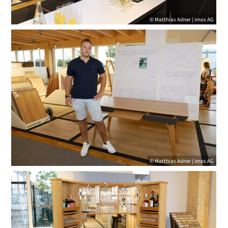
© Matthias Adner | imos AG
© Matthias Adner | imos AG