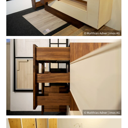
© Matthias Adner | imos AG
© Matthias Adner | imos AG