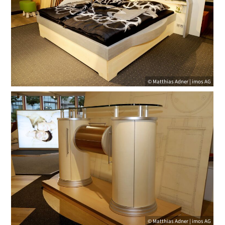
© Matthias Adner | imos AG
© Matthias Adner | imos AG