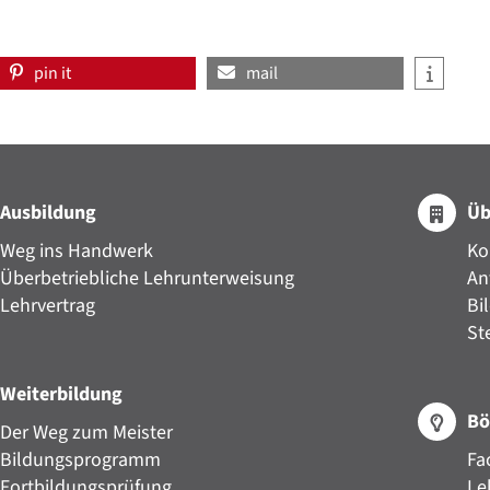
pin it
mail
Ausbildung
Üb
Weg ins Handwerk
Ko
Überbetriebliche Lehrunterweisung
An
Lehrvertrag
Bi
St
Weiterbildung
Bö
Der Weg zum Meister
Bildungsprogramm
Fa
Fortbildungsprüfung
Le