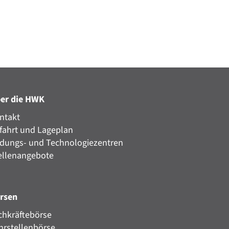
er die HWK
ntakt
fahrt und Lageplan
ldungs- und Technologiezentren
ellenangebote
rsen
chkräftebörse
hrstellenbörse