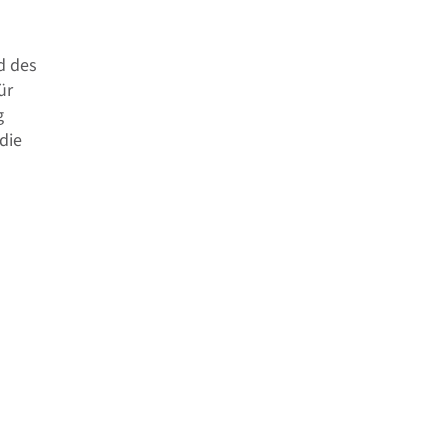
d des
ür
g
die