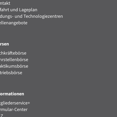
ntakt
fahrt und Lageplan
ldungs- und Technologiezentren
ellenangebote
rsen
chkräftebörse
hrstellenbörse
aktikumsbörse
triebsbörse
formationen
tgliederservice+
rmular-Center
HZ