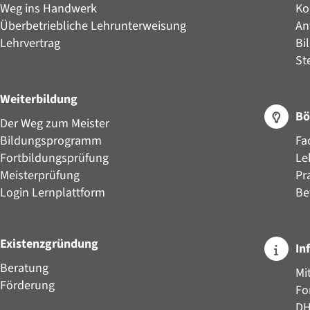
Weg ins Handwerk
Ko
Überbetriebliche Lehrunterweisung
An
Lehrvertrag
Bi
St
Weiterbildung
Bö
Der Weg zum Meister
Bildungsprogramm
Fa
Fortbildungsprüfung
Le
Meisterprüfung
Pr
Login Lernplattform
Be
Existenzgründung
In
Beratung
Mi
Förderung
Fo
D