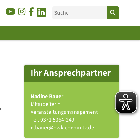
Ihr Ansprechpartner
Nadine Bauer
Mitarbeiterin
r
Veranstaltungsmanagement
Tel.
0371 5364-249
n.bauer@hwk-chemnitz.de