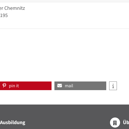
r Chemnitz
 195
pin it
mail
Ausbildung
Üb