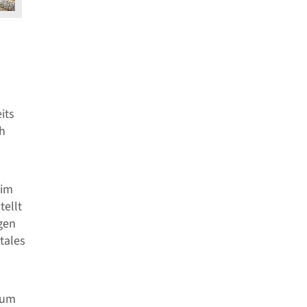
its
ch
 im
tellt
gen
tales
Zum