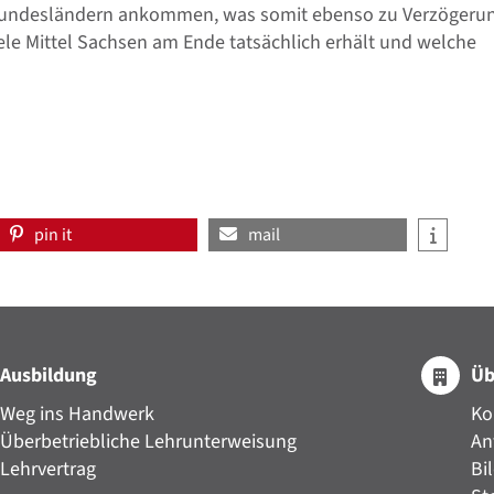
den Bundesländern ankommen, was somit ebenso zu Verzögeru
ele Mittel Sachsen am Ende tatsächlich erhält und welche
pin it
mail
Ausbildung
Üb
Weg ins Handwerk
Ko
Überbetriebliche Lehrunterweisung
An
Lehrvertrag
Bi