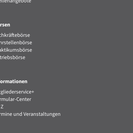
ellenangebote
rsen
chkräftebörse
hrstellenbörse
aktikumsbörse
triebsbörse
formationen
tgliederservice+
rmular-Center
HZ
rmine und Veranstaltungen