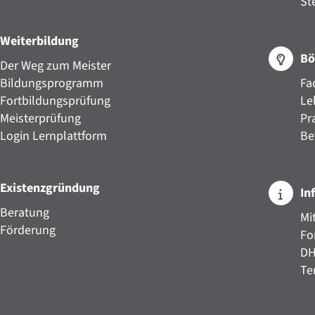
St
Weiterbildung
Bö
Der Weg zum Meister
Bildungsprogramm
Fa
Fortbildungsprüfung
Le
Meisterprüfung
Pr
Login Lernplattform
Be
Existenzgründung
In
Beratung
Mi
Förderung
Fo
D
Te