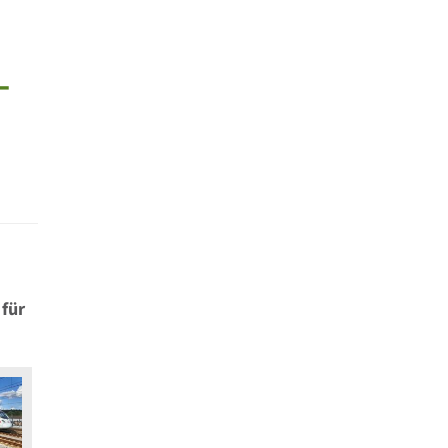
–
für