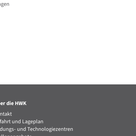
ngen
er die HWK
ntakt
fahrt und Lageplan
ldungs- und Technologiezentren