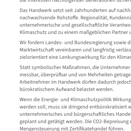
die Interessen nachfolgender Generationen sichert
Das Handwerk setzt seit Jahrhunderten auf nachh
nachwachsende Rohstoffe. Regionalität, Kundenn
unternehmerische und gesellschaftliche Verantwo
Klimaschutz und zu einem maßgeblichen Partner u
Wir fordern Landes- und Bundesregierung sowie di
Marktwirtschaft vereinbaren und langfristig verlä
zielorientiert eine Lenkungswirkung für den Klimas
Statt symbolischer Maßnahmen, die Unternehmer un
messbar, überprüfbar und von Mehrheiten getrag
Arbeitnehmer im Handwerk dürfen dadurch jedoch 
bürokratischem Aufwand belastet werden.
Wenn die Energie- und Klimaschutzpolitik Wirkung 
werden soll, muss sie dringend entbürokratisiert w
unternehmerisches und bürgerschaftliches Handeln
geplant und getätigt werden. Die CO2-Bepreisung 
Mengensteuerung mit Zertifikatehandel führen.