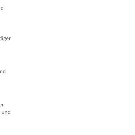
nd
räger
und
er
- und