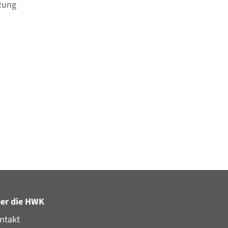
tzung
er die HWK
ntakt