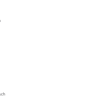
m
sch