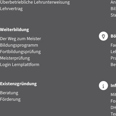
Überbetriebliche Lehrunterweisung
An
Lehrvertrag
Bi
St
Weiterbildung
Bö
Der Weg zum Meister
Bildungsprogramm
Fa
Fortbildungsprüfung
Le
Meisterprüfung
Pr
Login Lernplattform
Be
Existenzgründung
In
Beratung
Mi
Förderung
Fo
D
Te