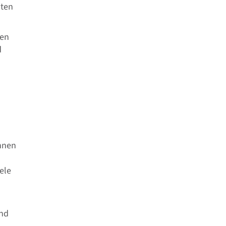
sten
ken
d
nnen
ele
und