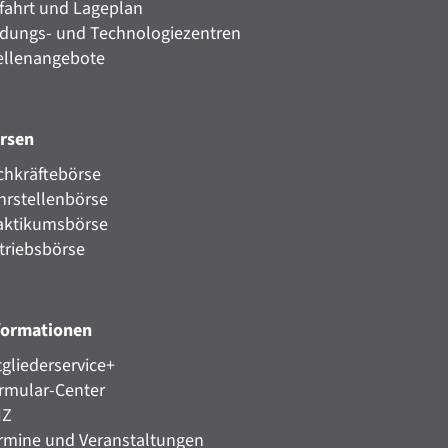
fahrt und Lageplan
ldungs- und Technologiezentren
ellenangebote
rsen
chkräftebörse
hrstellenbörse
aktikumsbörse
triebsbörse
formationen
tgliederservice+
rmular-Center
HZ
rmine und Veranstaltungen