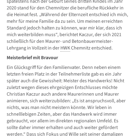
spätestens nach der Geburt seines dritten Kindes im Jahr
2020 stand für den Chemnitzer die berufliche Rückkehr in
die Heimat fest. „Während der Elternzeit entschied ich mich,
mehr für meine Familie da zu sein. Um meinen erreichten
Standard jedoch halten zu können, war mir klar, dass ich
mich weiterbilden muss“, berichtet Kaczur, der sich 2021
schließlich für den Maurer- und Betonbauermeister-
Lehrgang in Vollzeit in der
HWK
Chemnitz entschied.
Meisterbrief mit Bravour
Ein Glücksgriff für den Familienvater. Denn neben einem
letzten freien Platz in der Teilnehmerliste gab es ein Jahr
später auch die Gewissheit: Meister des Handwerks! Nicht
zuletzt wegen dieses ehrgeizigen Entschlusses möchte
Christian Kaczur auch andere Maurerinnen und Maurer
animieren, sich weiterzubilden: „Es ist anspruchsvoll, aber
nichts, was man nicht meistern könnte. Wir leben in
schnelllebigen Zeiten, aber das Handwerk wird immer
gebraucht, vor allem im direkten regionalen Umfeld. Es
sollte daher immer erhalten und auch weiter gefördert
werden.“ Dass sich Fokus und Wille seit seiner damaligen