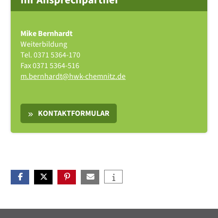
Ihr Ansprechpartner
Mike Bernhardt
Weiterbildung
Tel.
0371 5364-170
Fax
0371 5364-516
m.bernhardt@hwk-chemnitz.de
KONTAKTFORMULAR