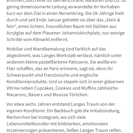
eröffnen, doch eine für Gefrierschrank, Backofen und Co. zu
gering dimensionierte Leitung verwandelte ihr Vorhaben
kurz vor dem Ziel in einen Nervenkrieg. Die 28-Jährige hielt
durch und seit Ende Januar gebietet sie über das „klein &
fein“, einen lichten, freundlichen Raum mit Stühlen aus
Acrylglas auf dem Plauener Johanniskirchplatz, nur wenige
Schritte vom Altmarkt entfernt.
Mobiliar und Wandbemalung sind farblich auf das
abgestimmt, was Langes Werkstatt verlässt, nämlich unter
anderem kleine pastellfarbene Patisserie. Sie wollte ein
Flair schaffen, das an Paris erinnere, sagt sie, denn ihr
Schwerpunkt sind französische und englische
Konditoreiprodukte. Und so stapeln sich in einer gläsernen
Vitrine neben Cupcakes, Cookies und Muffins zahlreiche
Macarons, Baisers und Mousse-Törtchen.
Vor etwa sechs Jahren entstand Langes Traum von der
eigenen Konditorei. Ein Backbuch gab die Initialzündung,
Recherchen bei Instagram, wo sich viele
Lebensmittelkünstler mit bildstarken, emotionalen
Inszenierungen präsentieren, ließen Langes Traum reifen.