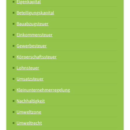
Eigenkapital
11,00 €
Beteiligungskapital
Bauabzugsteuer
Einkommensteuer
01.05.2018
11,35 €
Gewerbesteuer
Körperschaftssteuer
allgemeinverbindlich ab 01.07.2018
Lohnsteuer
Die Allgemeinverbindlichkeit endet am 31.05.2019.
Umsatzsteuer
Kleinunternehmerregelung
Nachhaltigkeit
01.06.2019 - 31.07.2020
Umweltzone
11,88 €
Umweltrecht