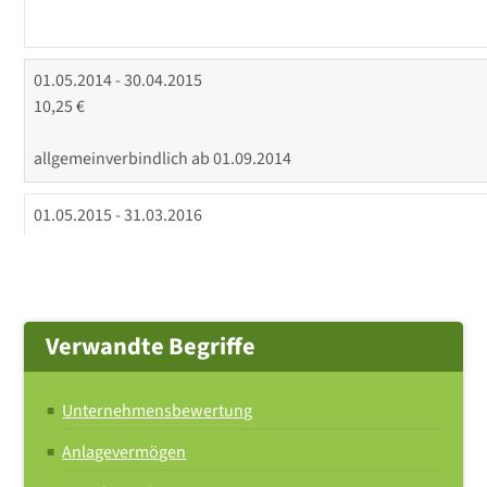
01.05.2014 - 30.04.2015
10,25 €
allgemeinverbindlich ab 01.09.2014
01.05.2015 - 31.03.2016
10,50 €
Verwandte Begriffe
01.04.2016
10,70 €
Unternehmensbewertung
allgemeinverbindlich ab 01.05.2016
Anlagevermögen
01.05.2017 - 30.04.2018