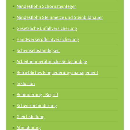
12,55
Mindestlohn Schornsteinfeger
Mindestlohn Steinmetze und Steinbildhauer
allgemeinverbindlich ab 01.10.2021
Gesetzliche Unfallversicherung
ab 01.10.2022
Handwerkerpflichtversicherung
12,85
Scheinselbständigkeit
Arbeitnehmerähnliche Selbständige
Die Allgemeinverbindlichkeit endet am 30.09.2023.
Betriebliches Eingliederungsmanagement
Inklusion
Behinderung - Begriff
ab 01.10.2023
Schwerbehinderung
13,60
Gleichstellung
allgemeinverbindlich ab 01.10.2023
Abmahnung